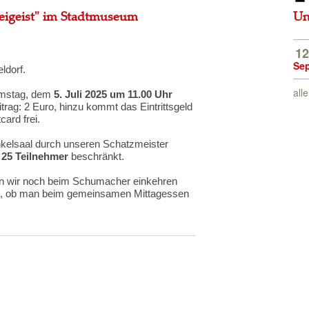
Freigeist" im Stadtmuseum
Un
12
Se
ldorf.
all
amstag, dem
5. Juli 2025 um 11.00 Uhr
trag: 2 Euro, hinzu kommt das Eintrittsgeld
ard frei.
nkelsaal durch unseren Schatzmeister
f
25 Teilnehmer
beschränkt.
en wir noch beim Schumacher einkehren
ben, ob man beim gemeinsamen Mittagessen