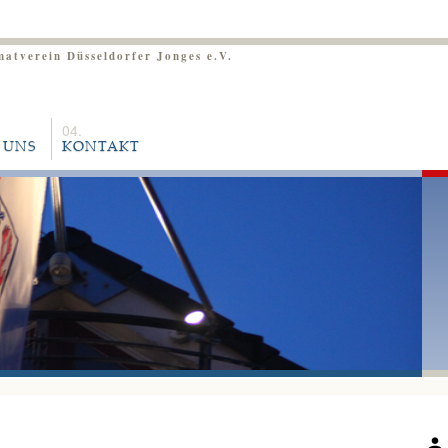
matverein Düsseldorfer Jonges e.V.
 UNS
KONTAKT