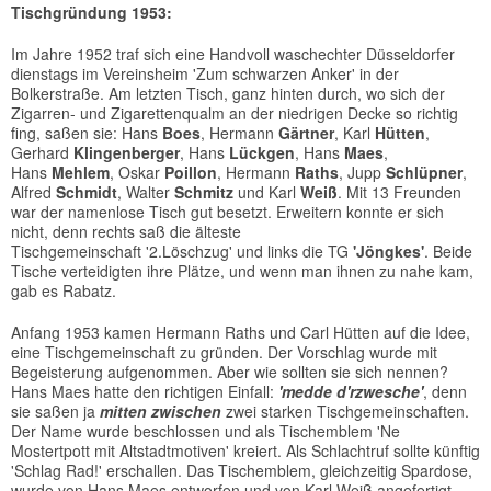
Tischgründung 1953:
Im Jahre 1952 traf sich eine Handvoll waschechter Düsseldorfer
dienstags im Vereinsheim 'Zum schwarzen Anker' in der
Bolkerstraße. Am letzten Tisch, ganz hinten durch, wo sich der
Zigarren- und Zigarettenqualm an der niedrigen Decke so richtig
fing, saßen sie: Hans
Boes
, Hermann
Gärtner
, Karl
Hütten
,
Gerhard
Klingenberger
, Hans
Lückgen
, Hans
Maes
,
Hans
Mehlem
, Oskar
Poillon
, Hermann
Raths
, Jupp
Schlüpner
,
Alfred
Schmidt
, Walter
Schmitz
und Karl
Weiß
. Mit 13 Freunden
war der namenlose Tisch gut besetzt. Erweitern konnte er sich
nicht, denn rechts saß die älteste
Tischgemeinschaft '2.Löschzug' und links die TG
'Jöngkes'
. Beide
Tische verteidigten ihre Plätze, und wenn man ihnen zu nahe kam,
gab es Rabatz.
Anfang 1953 kamen Hermann Raths und Carl Hütten auf die Idee,
eine Tischgemeinschaft zu gründen. Der Vorschlag wurde mit
Begeisterung aufgenommen. Aber wie sollten sie sich nennen?
Hans Maes hatte den richtigen Einfall:
'medde d'rzwesche'
, denn
sie saßen ja
mitten
zwischen
zwei starken Tischgemeinschaften.
Der Name wurde beschlossen und als Tischemblem 'Ne
Mostertpott mit Altstadtmotiven' kreiert. Als Schlachtruf sollte künftig
'Schlag Rad!' erschallen. Das Tischemblem, gleichzeitig Spardose,
wurde von Hans Maes entworfen und von Karl Weiß angefertigt.